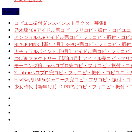
Breaking
コピユニ振付ダンスインストラクター募集!!
乃木坂46●アイドル完コピ・フリコピ・振付・コピユ
アンジュルム●アイドル完コピ・フリコピ・振付・コピ
BLACK PINK【新年1月】K-POP完コピ・フリコピ・
ナチュラルポイント【9月】アイドル完コピ・フリコピ
つばきファクトリー【新年1月】アイドル完コピ・フリ
モーニング娘。●ハロプロ完コピ・フリコピ・振付・コ
℃-ute●ハロプロ完コピ・フリコピ・振付・コピユニ
Hey!Say!JUMP●ジャニーズ完コピ・フリコピ・振付
少女時代【新年1月】K-POP完コピ・フリコピ・振付