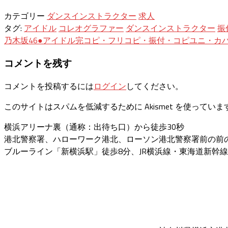
カテゴリー
ダンスインストラクター
求人
タグ:
アイドル
コレオグラファー
ダンスインストラクター
振
投
乃木坂46●アイドル完コピ・フリコピ・振付・コピユニ・カ
稿
コメントを残す
ナ
コメントを投稿するには
ログイン
してください。
ビ
このサイトはスパムを低減するために Akismet を使っていま
ゲ
横浜アリーナ裏（通称：出待ち口）から徒歩30秒
ー
港北警察署、ハローワーク港北、ローソン港北警察署前の前
シ
ブルーライン「新横浜駅」徒歩8分、JR横浜線・東海道新幹線
ョ
ン