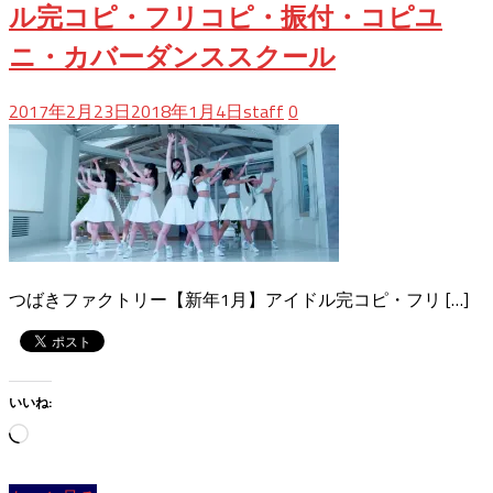
ル完コピ・フリコピ・振付・コピユ
ニ・カバーダンススクール
2017年2月23日
2018年1月4日
staff
0
つばきファクトリー【新年1月】アイドル完コピ・フリ […]
いいね:
読
み
込