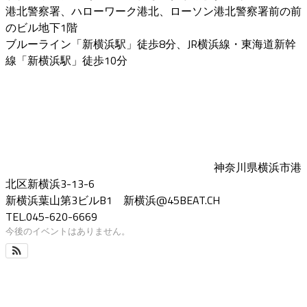
稿
港北警察署、ハローワーク港北、ローソン港北警察署前の前
の
のビル地下1階
ブルーライン「新横浜駅」徒歩8分、JR横浜線・東海道新幹
ペ
線「新横浜駅」徒歩10分
ー
ジ
送
り
神奈川県横浜市港
北区新横浜3-13-6
新横浜葉山第3ビルB1 新横浜@45BEAT.CH
TEL.045-620-6669
今後のイベントはありません。