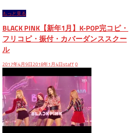
もっと見る
BLACK PINK【新年1月】K-POP完コピ・
フリコピ・振付・カバーダンススクー
ル
2017年4月9日
2018年1月4日
staff
0