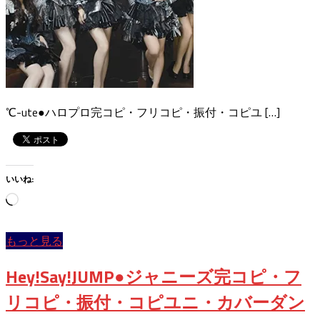
℃-ute●ハロプロ完コピ・フリコピ・振付・コピユ […]
いいね:
読
み
込
もっと見る
み
中…
Hey!Say!JUMP●ジャニーズ完コピ・フ
リコピ・振付・コピユニ・カバーダン