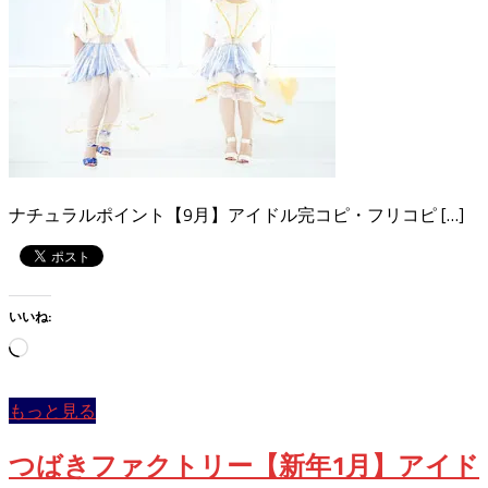
ナチュラルポイント【9月】アイドル完コピ・フリコピ […]
いいね:
読
み
込
もっと見る
み
中…
つばきファクトリー【新年1月】アイド