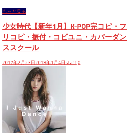
み
込
もっと見る
み
中…
少女時代【新年1月】K-POP完コピ・フ
リコピ・振付・コピユニ・カバーダン
ススクール
2017年2月23日
2018年1月4日
staff
0