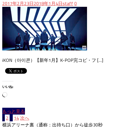
2017年2月23日
2018年1月4日
staff
0
iKON（아이콘）【新年1月】K-POP完コピ・フ […]
いいね:
読
み
込
もっと見る
み
投
1
2
…
14
次へ
中…
横浜アリーナ裏（通称：出待ち口）から徒歩30秒