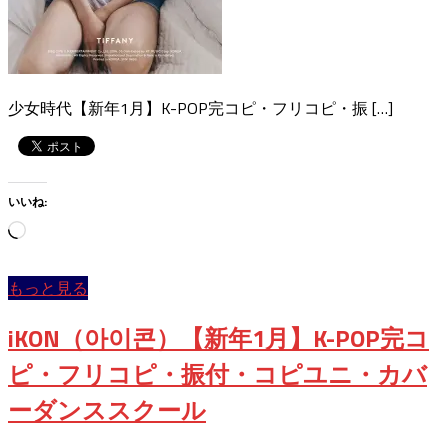
少女時代【新年1月】K-POP完コピ・フリコピ・振 […]
いいね:
読
み
込
もっと見る
み
中…
iKON（아이콘）【新年1月】K-POP完コ
ピ・フリコピ・振付・コピユニ・カバ
ーダンススクール