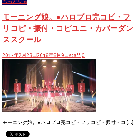
もっと見る
み
中…
モーニング娘。●ハロプロ完コピ・フ
リコピ・振付・コピユニ・カバーダン
ススクール
2017年2月23日
2018年8月9日
staff
0
モーニング娘。●ハロプロ完コピ・フリコピ・振付・コ […]