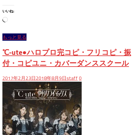
いいね:
読
み
込
もっと見る
み
中…
℃-ute●ハロプロ完コピ・フリコピ・振
付・コピユニ・カバーダンススクール
2017年2月23日
2018年8月9日
staff
0