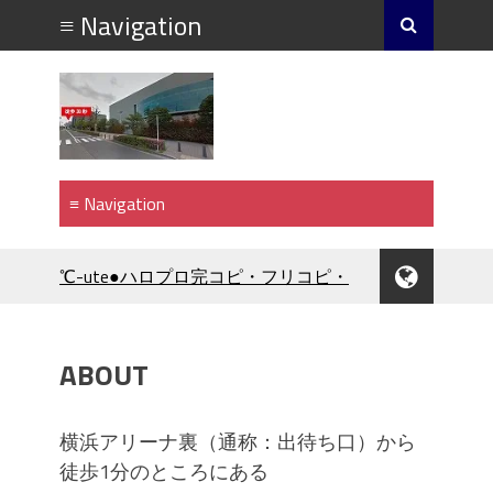
℃-ute●ハロプロ完コピ・フリコピ・
振付・コピユニ・カバーダンススク
ール
Hey!Say!JUMP●ジャニーズ完コピ・フ
ABOUT
リコピ・振付・コピユニ・カバーダ
ンススクール
少女時代【新年1月】K-POP完コピ・
横浜アリーナ裏（通称：出待ち口）から
フリコピ・振付・コピユニ・カバー
徒歩1分のところにある
ダンススクール