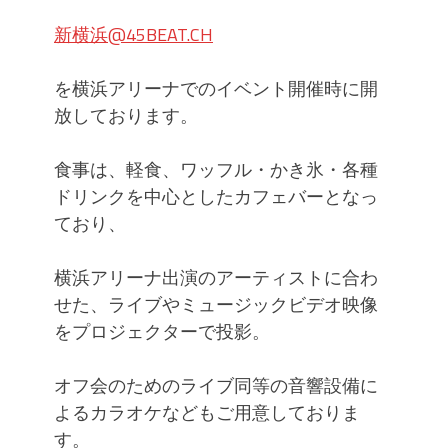
コピユニ振付ダンスインストラクタ
新横浜@45BEAT.CH
ー募集!!
乃木坂46●アイドル完コピ・フリコ
を横浜アリーナでのイベント開催時に開
ピ・振付・コピユニ・カバーダンス
放しております。
スクール
アンジュルム●アイドル完コピ・フリ
コピ・振付・コピユニ・カバーダン
食事は、軽食、ワッフル・かき氷・各種
ススクール
ドリンクを中心としたカフェバーとなっ
BLACK PINK【新年1月】K-POP完コ
ており、
ピ・フリコピ・振付・カバーダンス
スクール
横浜アリーナ出演のアーティストに合わ
ナチュラルポイント【9月】アイドル
せた、ライブやミュージックビデオ映像
完コピ・フリコピ・振付・カバーダ
をプロジェクターで投影。
ンススクール
つばきファクトリー【新年1月】アイ
ドル完コピ・フリコピ・振付・コピ
オフ会のためのライブ同等の音響設備に
ユニ・カバーダンススクール
よるカラオケなどもご用意しておりま
モーニング娘。●ハロプロ完コピ・フ
す。