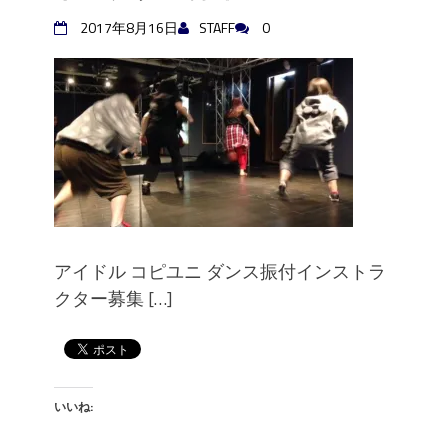
つばきファクトリー【新年1月】アイ
2017年8月16日
STAFF
0
ドル完コピ・フリコピ・振付・コピ
ユニ・カバーダンススクール
モーニング娘。●ハロプロ完コピ・フ
リコピ・振付・コピユニ・カバーダ
ンススクール
℃-ute●ハロプロ完コピ・フリコピ・
振付・コピユニ・カバーダンススク
ール
Hey!Say!JUMP●ジャニーズ完コピ・フ
リコピ・振付・コピユニ・カバーダ
アイドル コピユニ ダンス振付インストラ
ンススクール
クター募集 […]
少女時代【新年1月】K-POP完コピ・
フリコピ・振付・コピユニ・カバー
ダンススクール
コピユニ振付ダンスインストラクタ
ー募集!!
いいね:
乃木坂46●アイドル完コピ・フリコ